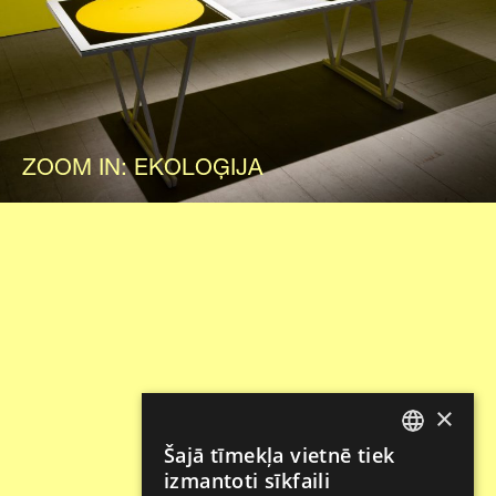
ZOOM IN: EKOLOĢIJA
×
Šajā tīmekļa vietnē tiek
LATVIAN
izmantoti sīkfaili