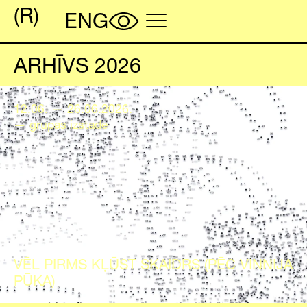
ARHĪVS 2026
12.06. — 26.06.2026.
— grupas izstāde
VĒL PIRMS KĻŪST SKAIDRS (PĒC VINNIJA
PŪKA)