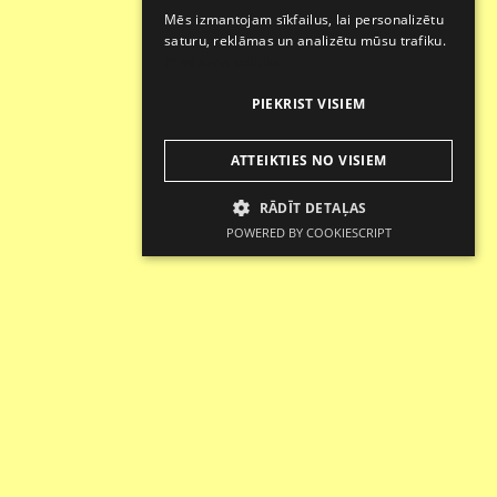
ENGLISH
Mēs izmantojam sīkfailus, lai personalizētu
saturu, reklāmas un analizētu mūsu trafiku.
Privātuma politika
PIEKRIST VISIEM
ATTEIKTIES NO VISIEM
RĀDĪT DETAĻAS
POWERED BY COOKIESCRIPT