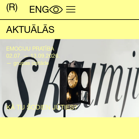
AKTUĀLĀS
EMOCIJU PRATĪBA
02.07. — 13.09.2026.
— grupas izstāde
KĀ TU ŠODIEN JŪTIES?