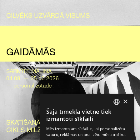
CILVĒKS UZVĀRDĀ VISUMS
GAIDĀMĀS
SARMĪTE MĀLIŅA
04.09. — 25.10.2026.
— personālizstāde
×
Šajā tīmekļa vietnē tiek
LATVIAN
izmantoti sīkfaili
SKATĪŠANĀS NO MALAS.
ENGLISH
Mēs izmantojam sīkfailus, lai personalizētu
CIKLS MILŽI
saturu, reklāmas un analizētu mūsu trafiku.