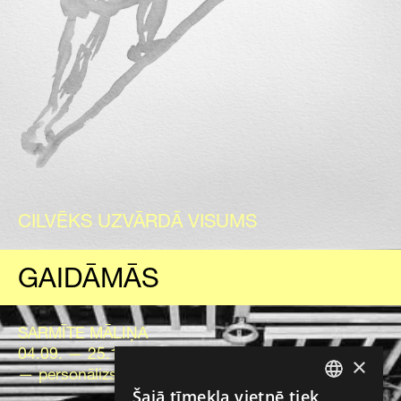
CILVĒKS UZVĀRDĀ VISUMS
GAIDĀMĀS
SARMĪTE MĀLIŅA
04.09. — 25.10.2026.
×
— personālizstāde
Šajā tīmekļa vietnē tiek