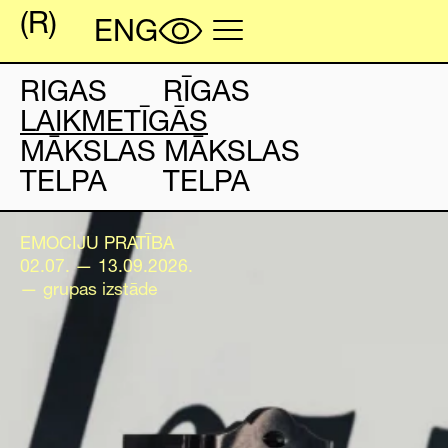
RIGAS RĪGAS
LAIKMETĪGĀS
MĀKSLAS MĀKSLAS
TELPA TELPA
EMOCIJU PRATĪBA
02.07. — 13.09.2026.
— grupas izstāde