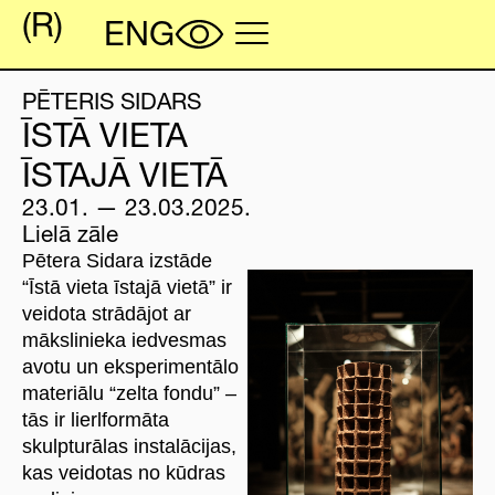
PĒTERIS SIDARS
ĪSTĀ VIETA
ĪSTAJĀ VIETĀ
23.01. — 23.03.2025.
Lielā zāle
Pētera Sidara izstāde
“Īstā vieta īstajā vietā” ir
veidota strādājot ar
mākslinieka iedvesmas
avotu un eksperimentālo
materiālu “zelta fondu” –
tās ir lierlformāta
skulpturālas instalācijas,
kas veidotas no kūdras