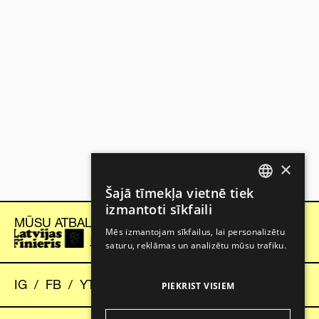
×
Šajā tīmekļa vietnē tiek
LATVIAN
izmantoti sīkfaili
MŪSU ATBALSTĪTĀJI
ENGLISH
Mēs izmantojam sīkfailus, lai personalizētu
saturu, reklāmas un analizētu mūsu trafiku.
Privātuma politika
IG
/
FB
/
YT
/
TT
PIEKRIST VISIEM