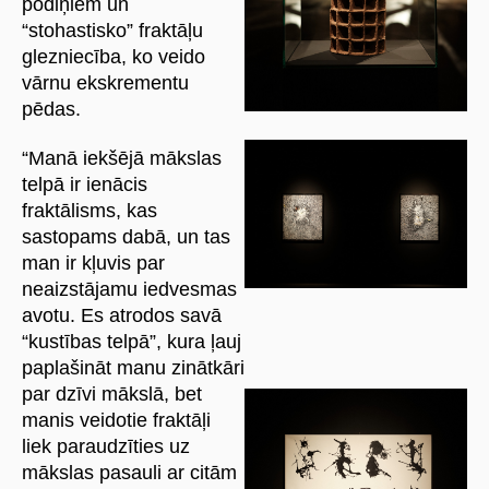
podiņiem un
“stohastisko” fraktāļu
glezniecība, ko veido
vārnu ekskrementu
pēdas.
“Manā iekšējā mākslas
telpā ir ienācis
fraktālisms, kas
sastopams dabā, un tas
man ir kļuvis par
neaizstājamu iedvesmas
avotu. Es atrodos savā
“kustības telpā”, kura ļauj
paplašināt manu zinātkāri
par dzīvi mākslā, bet
manis veidotie fraktāļi
liek paraudzīties uz
mākslas pasauli ar citām